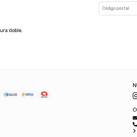
ura doble.
N
C