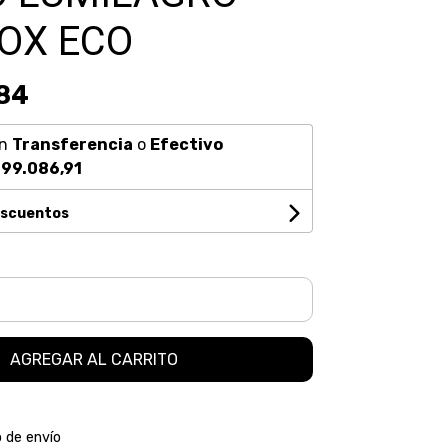
OX ECO
,84
n
Transferencia
o
Efectivo
99.086,91
escuentos
AGREGAR AL CARRITO
o de envío