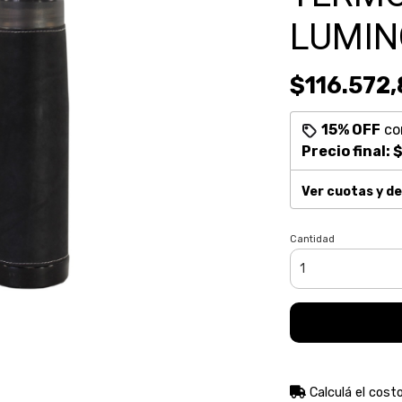
LUMIN
$116.572
15% OFF
co
Precio final:
$
Ver cuotas y d
Cantidad
Calculá el cost